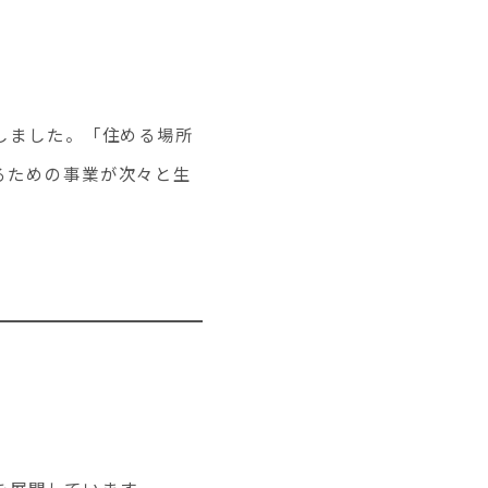
しました。「住める場所
るための事業が次々と生
を展開しています。