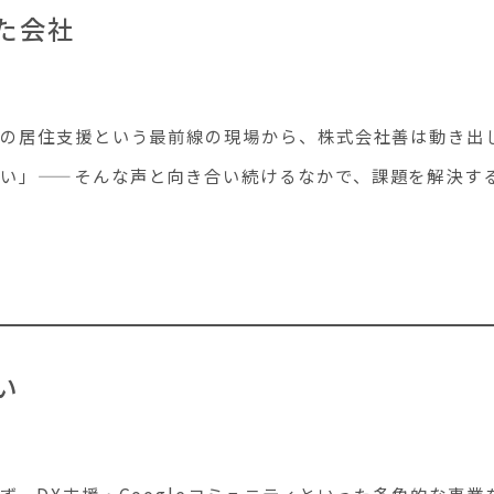
た会社
者の居住支援という最前線の現場から、株式会社善は動き出
い」——そんな声と向き合い続けるなかで、課題を解決す
い
ず、DX支援・Googleコミュニティといった多角的な事業